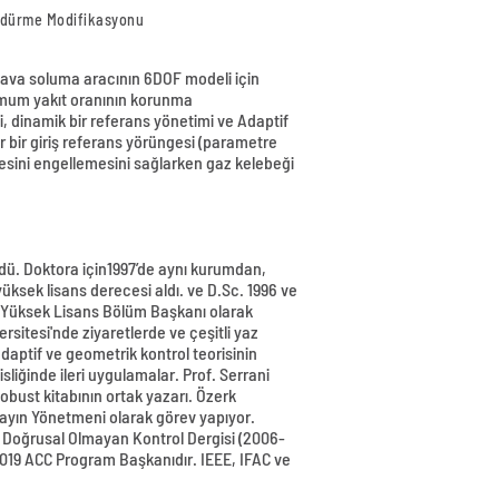
Söndürme Modifikasyonu
 hava soluma aracının 6DOF modeli için
inimum yakıt oranının korunma
i, dinamik bir referans yönetimi ve Adaptif
r bir giriş referans yörüngesi (parametre
esini engellemesini sağlarken gaz kelebeği
üldü. Doktora için1997’de aynı kurumdan,
yüksek lisans derecesi aldı. ve D.Sc. 1996 ve
ve Yüksek Lisans Bölüm Başkanı olarak
sitesi'nde ziyaretlerde ve çeşitli yaz
daptif ve geometrik kontrol teorisinin
sliğinde ileri uygulamalar. Prof. Serrani
obust kitabının ortak yazarı. Özerk
 Yayın Yönetmeni olarak görev yapıyor.
e Doğrusal Olmayan Kontrol Dergisi (2006-
2019 ACC Program Başkanıdır. IEEE, IFAC ve