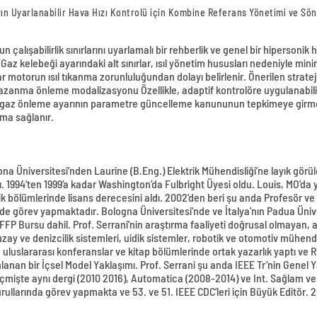
ların Uyarlanabilir Hava Hızı Kontrolü için Kombine Referans Yönetimi ve 
lışabilirlik sınırlarını uyarlamalı bir rehberlik ve genel bir hipersonik
r. Gaz kelebeği ayarındaki alt sınırlar, ısıl yönetim hususları nedeniyle m
r motorun ısıl tıkanma zorunluluğundan dolayı belirlenir. Önerilen stratej
i kazanma önleme modalizasyonu Özellikle, adaptif kontrolöre uygulanabili
ikle gaz önleme ayarının parametre güncelleme kanununun tepkimeye girm
şma sağlanır.
ona Üniversitesi’nden Laurine (B.Eng.) Elektrik Mühendisliği’ne layık gör
. 1994’ten 1999’a kadar Washington’da Fulbright Üyesi oldu. Louis, MO'da 
tik bölümlerinde lisans derecesini aldı. 2002'den beri şu anda Profesör 
de görev yapmaktadır. Bologna Üniversitesi'nde ve İtalya'nın Padua Üniver
FFP Bursu dahil. Prof. Serrani'nin araştırma faaliyeti doğrusal olmayan, a
zay ve denizcilik sistemleri, uidik sistemler, robotik ve otomotiv mühendi
 uluslararası konferanslar ve kitap bölümlerinde ortak yazarlık yaptı ve R
lanan bir İçsel Model Yaklaşımı. Prof. Serrani şu anda IEEE Tr’nin Genel
geçmişte aynı dergi (2010 2016), Automatica (2008-2014) ve Int. Sağlam v
ullarında görev yapmakta ve 53. ve 51. IEEE CDC’leri için Büyük Editör. 