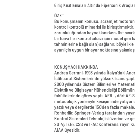
Giriş Kısıtlamaları Altında Hipersonik Araç
ÖZET
Bu konuşmanın konusu, scramjet motorunun ça
kontrol kontrolü mimarisi ile birleştirmekti
zorunluluğundan kaynaklanırken, üst sınırla
bir hava hızı kontrol cihazı için model ger
tahminlerine bağlı olan) sağlanır, böylel
ayarı için uygun bir ayar noktasına yakınla
KONUŞMACI HAKKINDA
Andrea Serrani, 1993 yılında İtalya’daki Anc
İstihbarat Sistemlerinde yüksek lisans yaptı
2000 yıllarında Sistem Bilimleri ve Matema
Elektrik ve Bilgisayar Mühendisliği Bölümün
fakültelerinde görev yaptı. AFRL, dört AF-S
metodolojik yönleriyle kesişiminde yatıyor u
yazdı veya dergilerde 150'den fazla makale,
Rehberlik: Springer-Verlag tarafından yayın
Kontrol Sistemleri Teknolojisi üzerine ve 
2014). IEEE CSS ve IFAC Konferans Yayın Kur
AIAA üyesidir.