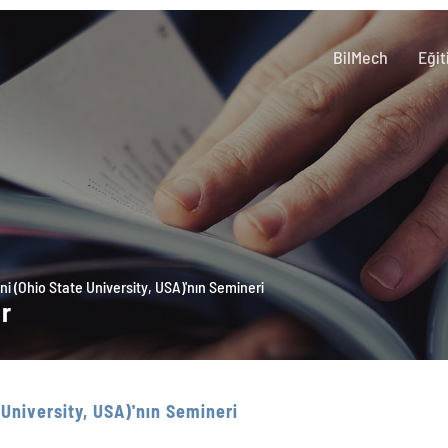
BilMech
Eğit
ni (Ohio State University, USA)'nın Semineri
er
 University, USA)'nın Semineri
İ